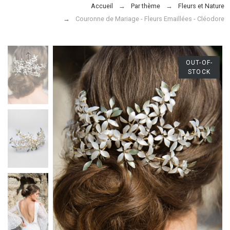
Accueil
Par thème
Fleurs et Nature
Couronne de Mariage - Fleurs Emaillées - Cléodore
OUT-OF-
STOCK